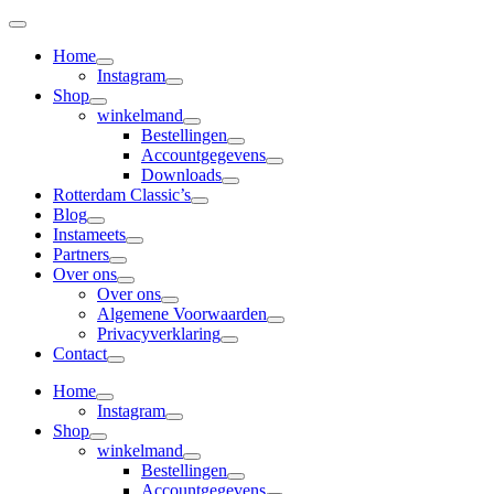
Skip
to
Home
content
Instagram
Shop
winkelmand
Bestellingen
Accountgegevens
Downloads
Rotterdam Classic’s
Blog
Instameets
Partners
Over ons
Over ons
Algemene Voorwaarden
Privacyverklaring
Contact
Home
Instagram
Shop
winkelmand
Bestellingen
Accountgegevens