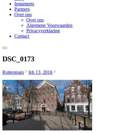
Instameets
Partners
Over ons
Over ons
Algemene Voorwaarden
Privacyverklaring
Contact
DSC_0173
Rottergram
feb 13, 2018