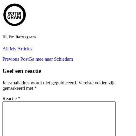
Hi, I’m
Rottergram
All My Articles
<span
Previous Post
Ga mee naar Schiedam
class="nav-
Geef een reactie
subtitle
Je e-mailadres wordt niet gepubliceerd.
Vereiste velden zijn
screen-
gemarkeerd met
*
reader-
Reactie
*
text">Page</span>