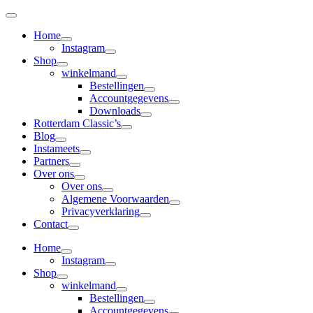
Skip
to
Home
content
Instagram
Shop
winkelmand
Bestellingen
Accountgegevens
Downloads
Rotterdam Classic’s
Blog
Instameets
Partners
Over ons
Over ons
Algemene Voorwaarden
Privacyverklaring
Contact
Home
Instagram
Shop
winkelmand
Bestellingen
Accountgegevens