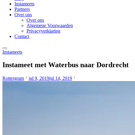
Instameets
Partners
Over ons
Over ons
Algemene Voorwaarden
Privacyverklaring
Contact
Instameets
Instameet met Waterbus naar Dordrecht
Rottergram
jul 9, 2019
jul 14, 2019