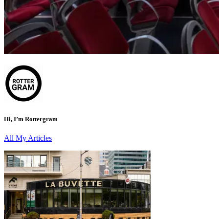
Hi, I’m
Rottergram
All My Articles
<span
class="nav-
subtitle
screen-
reader-